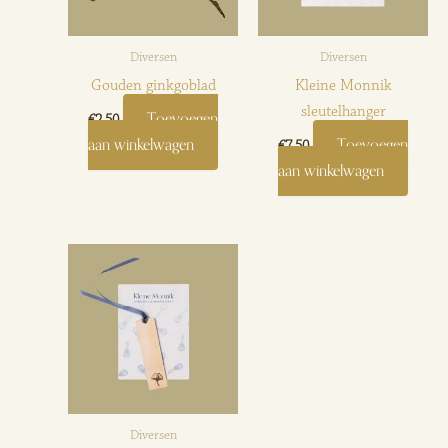
Diversen
Diversen
Gouden ginkgoblad
Kleine Monnik
sleutelhanger
Toevoegen
€
2,50
aan winkelwagen
Toevoegen
€
7,50
aan winkelwagen
Diversen