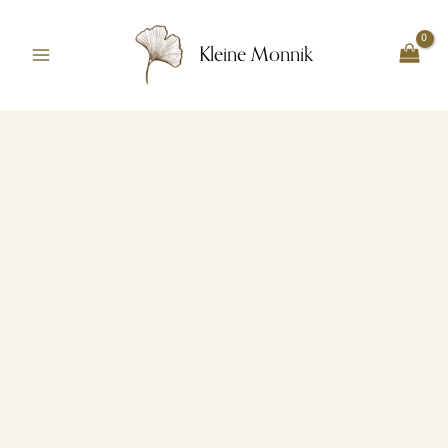
Ga
naar
Kleine Monnik
de
inhoud