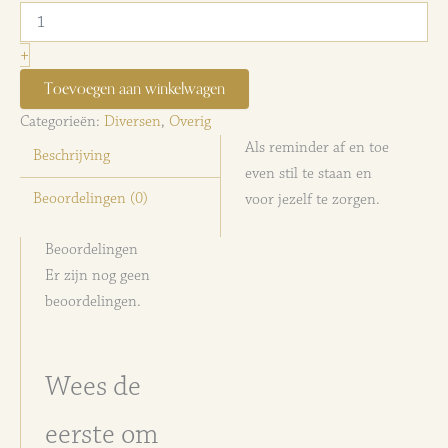
Monnik
sleutelhanger
vis
+
aantal
Toevoegen aan winkelwagen
Categorieën:
Diversen
,
Overig
Als reminder af en toe
Beschrijving
even stil te staan en
Beoordelingen (0)
voor jezelf te zorgen.
Beoordelingen
Er zijn nog geen
beoordelingen.
Wees de
eerste om