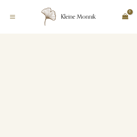
Ga
naar
Kleine Monnik
de
inhoud