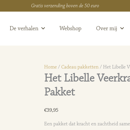
Gratis verzending boven de 50 euro
De verhalen
Webshop
Over mij
Home
/
Cadeau pakketten
/ Het Libelle 
Het Libelle Veerk
Pakket
€
39,95
Een pakket dat kracht en zachtheid same