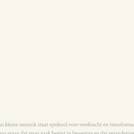
an kleine monnik staat symbool voor veerkracht en transformat
 ons eraan dat groei vaak begint in beweging en dat veranderin