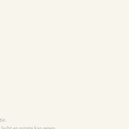
ie.
g lucht en ruimte kan geven.