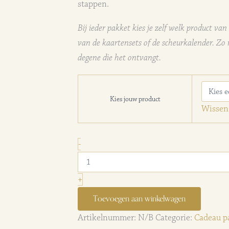
stappen.
Bij ieder pakket kies je zelf welk product va
van de kaartensets of de scheurkalender. Zo 
degene die het ontvangt.
Kies jouw product
Wissen
Het
-
Libelle
Veerkracht
&
+
Transformatie
Pakket
Toevoegen aan winkelwagen
aantal
Artikelnummer:
N/B
Categorie:
Cadeau p