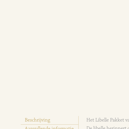
Beschrijving
Het Libelle Pakket v
De libelle herinnert
Aanvullende informatie