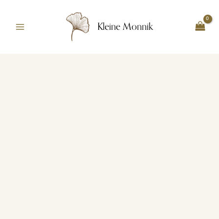
Ga
naar
Kleine Monnik
de
inhoud