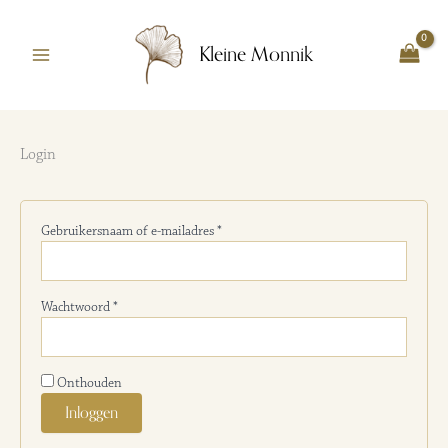
Ga
naar
Kleine Monnik
de
inhoud
Login
Vereist
Gebruikersnaam of e-mailadres
*
Vereist
Wachtwoord
*
Onthouden
Inloggen